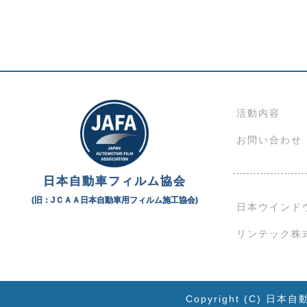
活動内容
お問い合わせ
日本自動車フィルム協会
(旧：JＣＡＡ日本自動車用フィルム施工協会)
日本ウインド
リンテック株
Copyright (C)
日本自